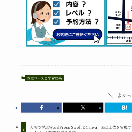
教室コースと学習効果
よかっ
大阪で学ぶWordPress SwellとCanva！SEO上位を実現