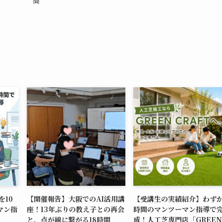
間
を10
【開催報告】大阪でのAI活用講
【受講生の実績紹介】わずか
マン指
座！13年ぶりの教え子との再会
時間のマンツーマン指導で
と、点が線に繋がる18時間
成！人工芝専門店「GREEN